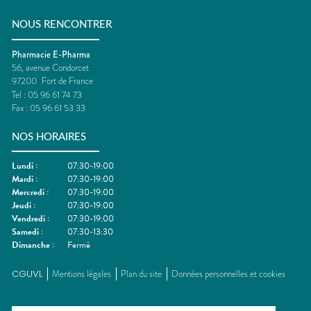
NOUS RENCONTRER
Pharmacie E-Pharma
56, avenue Condorcet
97200
Fort de France
Tel :
05 96 61 74 73
Fax :
05 96 61 53 33
NOS HORAIRES
Lundi
:
07:30-19:00
Mardi
:
07:30-19:00
Mercredi
:
07:30-19:00
Jeudi
:
07:30-19:00
Vendredi
:
07:30-19:00
Samedi
:
07:30-13:30
Dimanche
:
Fermé
CGUVL
Mentions légales
Plan du site
Données personnelles et cookies