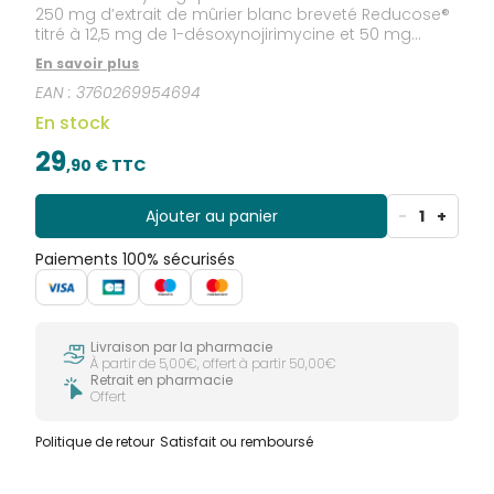
250 mg d’extrait de mûrier blanc breveté Reducose®
titré à 12,5 mg de 1-désoxynojirimycine et 50 mg
d’extrait de cannelle titré à 20 mg de
En savoir plus
proanthocyanidines.
EAN :
3760269954694
En stock
29
,
90
€ TTC
Ajouter au panier
-
1
+
Paiements 100% sécurisés
Livraison par la pharmacie
À partir de 5,00€, offert à partir 50,00€
Retrait en pharmacie
Offert
Politique de retour
Satisfait ou remboursé