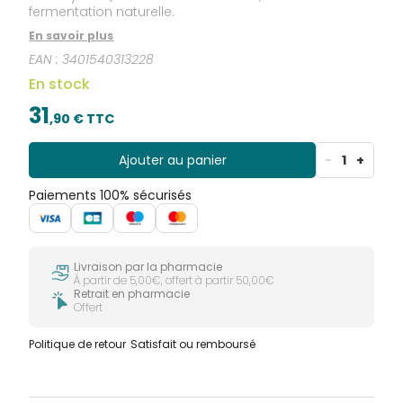
fermentation naturelle.
En savoir plus
EAN :
3401540313228
En stock
31
,
90
€ TTC
Ajouter au panier
-
1
+
Paiements 100% sécurisés
Livraison par la pharmacie
À partir de 5,00€, offert à partir 50,00€
Retrait en pharmacie
Offert
Politique de retour
Satisfait ou remboursé