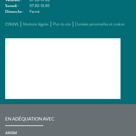
Vendredi
:
07:30-19:00
Samedi
:
07:30-13:30
Dimanche
:
Fermé
CGUVL
Mentions légales
Plan du site
Données personnelles et cookies
EN ADÉQUATION AVEC
ANSM