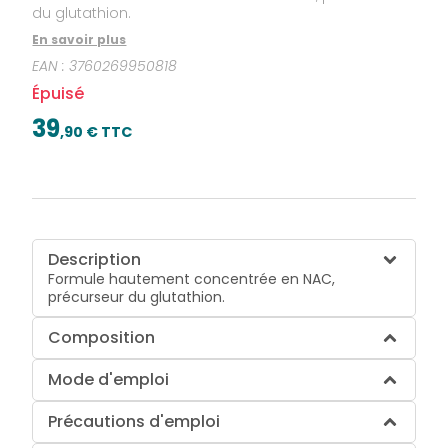
du glutathion.
En savoir plus
EAN :
3760269950818
Épuisé
39
,
90
€ TTC
Description
Formule hautement concentrée en NAC,
précurseur du glutathion.
Composition
Mode d'emploi
Précautions d'emploi