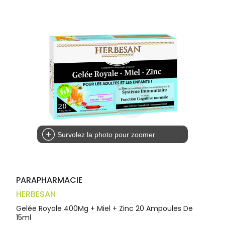
Trousse à
alimentaires
CHEVEUX
VOTRE
pharmacie
APPLICATION
Dispositifs
Cheveux
DE SANTÉ
médicaux
Corps
Homme
Solaire
Visage
Survolez la photo pour zoomer
PARAPHARMACIE
HERBESAN
Gelée Royale 400Mg + Miel + Zinc 20 Ampoules De
15ml