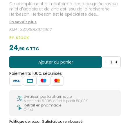
Ce complément alimentaire à base de gelée royale,
miel d'acacia et de zinc est issu de la recherche
Herbesan. Herbesan est le spécialiste des
compléments alimentaires depuis 40 ans. La Gelée
En savoir plus
Royale, nourriture exclusive de la reine des abeilles,
EAN :
3428883627607
qui peut vivre jusqu'à 40 fois plus longtemps qu'une
abeille ouvrière. Le Miel d'Acacia, doux et savoureux,
En stock
ainsi que les jus concentrés de pomme et de poire
donnent au produit son goût exceptionnel. Le Zinc.
24
,
90
€ TTC
Ajouter au panier
-
1
+
Paiements 100% sécurisés
Livraison par la pharmacie
À partir de 5,00€, offert à partir 50,00€
Retrait en pharmacie
Offert
Politique de retour
Satisfait ou remboursé