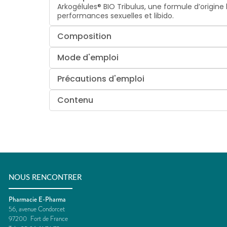
Arkogélules® BIO Tribulus, une formule d’origine
performances sexuelles et libido.
Composition
Mode d'emploi
Précautions d'emploi
Contenu
NOUS RENCONTRER
Pharmacie E-Pharma
56, avenue Condorcet
97200
Fort de France