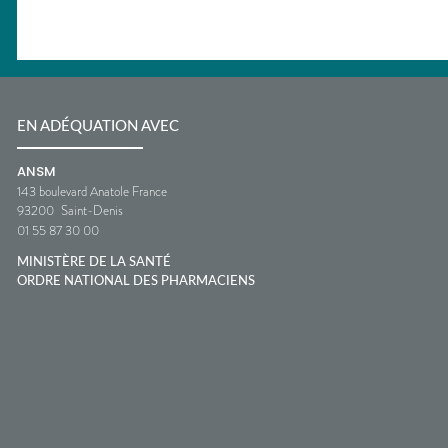
EN ADÉQUATION AVEC
ANSM
143 boulevard Anatole France
93200
Saint-Denis
01 55 87 30 00
MINISTÈRE DE LA SANTÉ
ORDRE NATIONAL DES PHARMACIENS