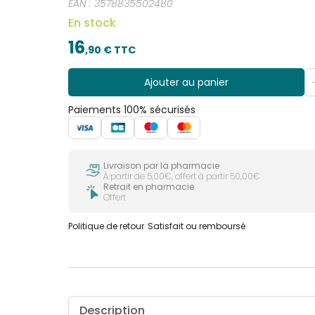
EAN :
3578835502480
En stock
16
,
90
€ TTC
Ajouter au panier
Paiements 100% sécurisés
Livraison par la pharmacie
À partir de 5,00€, offert à partir 50,00€
Retrait en pharmacie
Offert
Politique de retour
Satisfait ou remboursé
Description