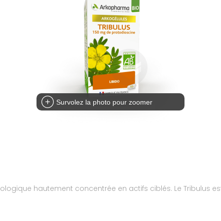
Survolez la photo pour zoomer
iologique hautement concentrée en actifs ciblés. Le Tribulus est