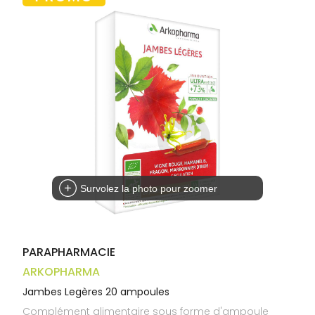
Trousse à
alimentaires
CHEVEUX
VOTRE
pharmacie
APPLICATION
Dispositifs
Cheveux
DE SANTÉ
médicaux
Corps
Homme
Solaire
Visage
Survolez la photo pour zoomer
PARAPHARMACIE
ARKOPHARMA
Jambes Legères 20 ampoules
Complément alimentaire sous forme d'ampoule