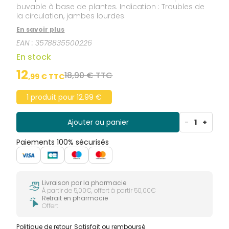
buvable à base de plantes. Indication : Troubles de
la circulation, jambes lourdes.
En savoir plus
EAN :
3578835500226
En stock
12
18,90 € TTC
,
99
€ TTC
1 produit pour 12.99 €
Ajouter au panier
-
1
+
Paiements 100% sécurisés
Livraison par la pharmacie
À partir de 5,00€, offert à partir 50,00€
Retrait en pharmacie
Offert
Politique de retour
Satisfait ou remboursé