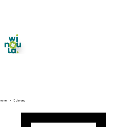
iments
>
Boissons