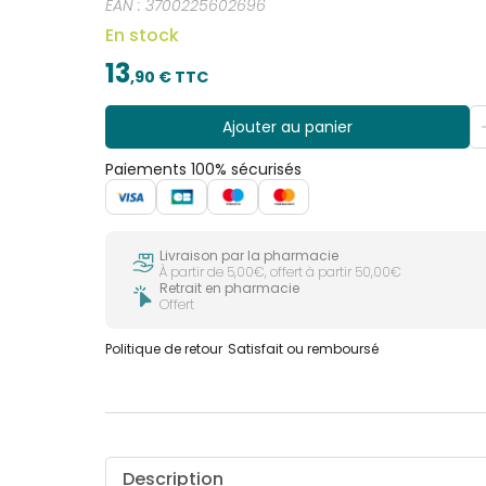
EAN :
3700225602696
En stock
13
,
90
€ TTC
Ajouter au panier
Paiements 100% sécurisés
Livraison par la pharmacie
À partir de 5,00€, offert à partir 50,00€
Retrait en pharmacie
Offert
Politique de retour
Satisfait ou remboursé
Description