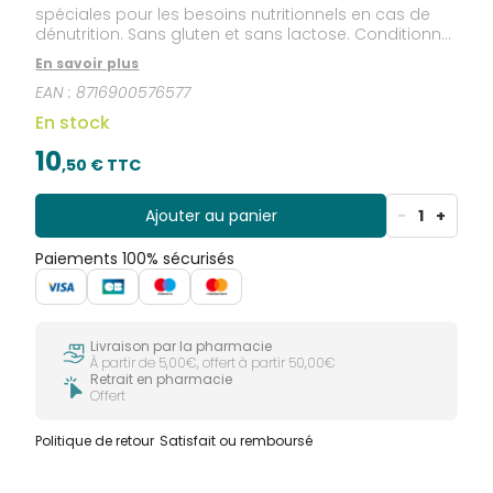
spéciales pour les besoins nutritionnels en cas de
dénutrition. Sans gluten et sans lactose. Conditionné
sous atmosphère protectrice.
En savoir plus
EAN :
8716900576577
En stock
10
,
50
€ TTC
Ajouter au panier
-
1
+
Paiements 100% sécurisés
Livraison par la pharmacie
À partir de 5,00€, offert à partir 50,00€
Retrait en pharmacie
Offert
Politique de retour
Satisfait ou remboursé