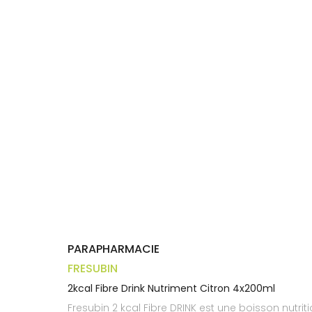
Trousse à
alimentaires
CHEVEUX
VOTRE
pharmacie
APPLICATION
Dispositifs
Cheveux
DE SANTÉ
médicaux
Corps
Homme
Solaire
Visage
PARAPHARMACIE
FRESUBIN
2kcal Fibre Drink Nutriment Citron 4x200ml
Fresubin 2 kcal Fibre DRINK est une boisson nutrit