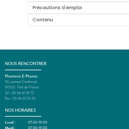
Précautions d'emploi
Contenu
NOUS RENCONTRER
Pharmacie E-Pharma
56, avenue Condorcet
97200
Fort de France
Tel :
05 96 61 74 73
Fax :
05 96 61 53 33
NOS HORAIRES
Lundi
:
07:30-19:00
Mardi
:
07:30-19:00