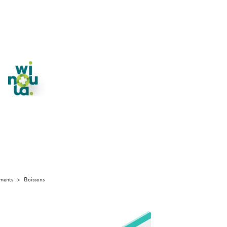
iments
>
Boissons