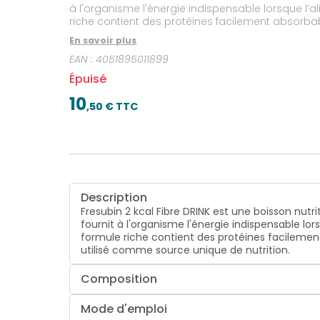
à l'organisme l'énergie indispensable lorsque l’
riche contient des protéines facilement absorbabl
source unique de nutrition.
En savoir plus
EAN :
4051895011899
Épuisé
10
,
50
€ TTC
Description
Fresubin 2 kcal Fibre DRINK est une boisson nutr
fournit à l'organisme l'énergie indispensable lo
formule riche contient des protéines facilement
utilisé comme source unique de nutrition.
Composition
Mode d'emploi