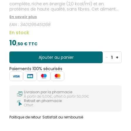
complète, riche en énergie (2,0 kcal/ml) et en
protéines de haute qualité, sans fibres. Cet aliment
fournit à l'organisme l'énergie indispensable lorsque
En savoir plus
l’alimentation habituelle ne suffit pas ou qu’un apport
EAN :
3401295451268
de nutriments supplémentaires est nécessaire. La
formule riche contient des protéines facilement
En stock
absorbables et toutes les vitamines et minéraux
essentiels. C’est un aliment prêt à l’emploi qui peut
10
,
50
€ TTC
être utilisé comme source unique de nutrition.
Ajouter au panier
-
1
+
Paiements 100% sécurisés
Livraison par la pharmacie
À partir de 5,00€, offert à partir 50,00€
Retrait en pharmacie
Offert
Politique de retour
Satisfait ou remboursé