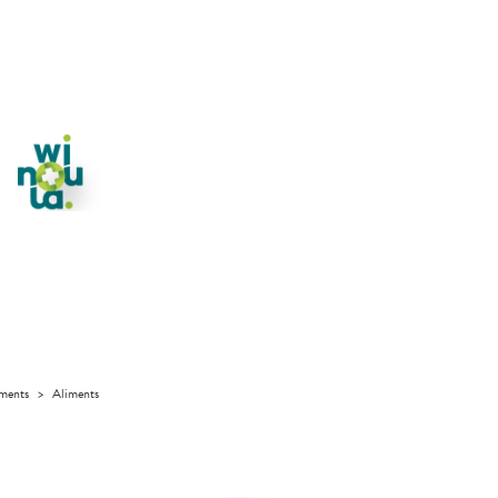
iments
>
Aliments