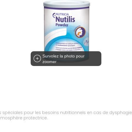
Survolez la photo pour
zoomer
 spéciales pour les besoins nutritionnels en cas de dysphagie, 
tmosphère protectrice.