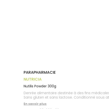
Trousse à
alimentaires
CHEVEUX
VOTRE
pharmacie
APPLICATION
Dispositifs
Cheveux
DE SANTÉ
médicaux
Corps
Homme
Solaire
Visage
PARAPHARMACIE
NUTRICIA
Nutilis Powder 300g
Denrée alimentaire destinée à des fins médicales
Sans gluten et sans lactose. Conditionné sous a
En savoir plus