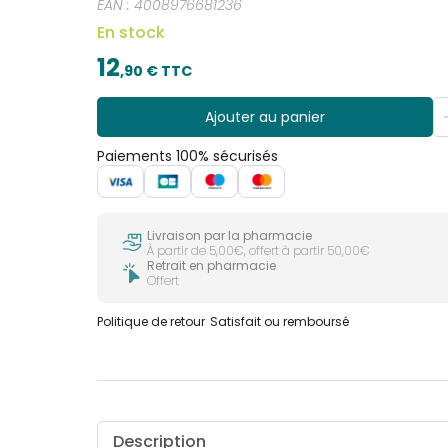
EAN :
4008976681236
En stock
12
,
90
€ TTC
Ajouter au panier
Paiements 100% sécurisés
Livraison par la pharmacie
À partir de 5,00€, offert à partir 50,00€
Retrait en pharmacie
Offert
Politique de retour
Satisfait ou remboursé
Description