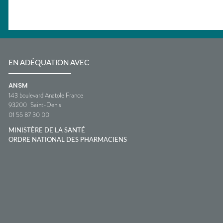
EN ADÉQUATION AVEC
ANSM
143 boulevard Anatole France
93200
Saint-Denis
01 55 87 30 00
MINISTÈRE DE LA SANTÉ
ORDRE NATIONAL DES PHARMACIENS