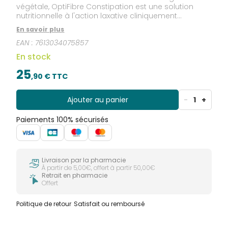
végétale, OptiFibre Constipation est une solution
nutritionnelle à l'action laxative cliniquement
démontrée et de rééquilibre de la flore intestinale.
En savoir plus
Son mode d’action est physiologique et progressif
EAN :
7613034075857
pour favoriser la tolérance. OptiFibre Constipation
s'utilise sous contrôle médical et se présente sous
En stock
forme de poudre sans goût et sans odeur qui se
mélange facilement aux aliments ou boissons du
25
,
90
€ TTC
quotidien.
Ajouter au panier
-
1
+
Paiements 100% sécurisés
Livraison par la pharmacie
À partir de 5,00€, offert à partir 50,00€
Retrait en pharmacie
Offert
Politique de retour
Satisfait ou remboursé