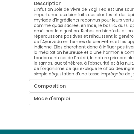
Description
L'infusion Joie de Vivre de Yogi Tea est une sou
importance aux bienfaits des plantes et des épi
myriade d'ingrédients reconnus pour leurs vertus
comme quasi sacrée, en Inde, le basilic, aussi ap
améliorer la digestion. Riches en bienfaits et 
répercussions positives et réhaussent la générosi
de l'Ayurvéda en termes de bien-être, et les app
indienne. Elles cherchent donc à influer positivem
la méditation heureuse et à une harmonie complète
fondamentales de Prakriti, la nature primordiale. 
le tamas, aux ténèbres, à l'obscurité et à la nu
de l'organisme ce qui explique le choix des ingr
simple dégustation d'une tasse imprégnée de joie
Composition
Mode d'emploi