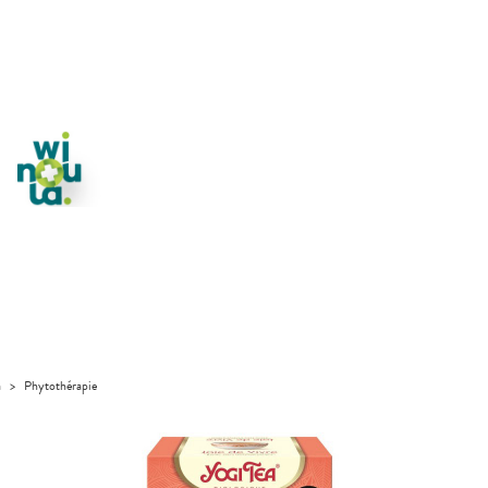
a
>
Phytothérapie