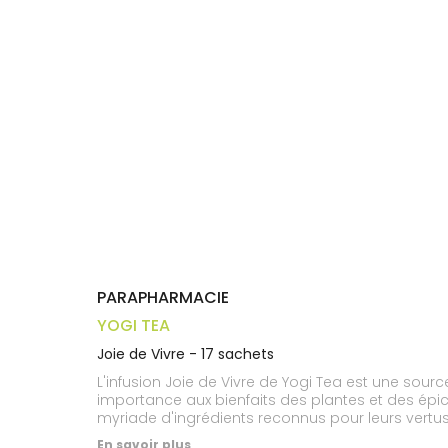
Trousse à
alimentaires
CHEVEUX
VOTRE
pharmacie
APPLICATION
Dispositifs
Cheveux
DE SANTÉ
médicaux
Corps
Homme
Solaire
Visage
PARAPHARMACIE
YOGI TEA
Joie de Vivre - 17 sachets
L'infusion Joie de Vivre de Yogi Tea est une sour
importance aux bienfaits des plantes et des épice
myriade d'ingrédients reconnus pour leurs vertus 
comme quasi sacrée, en Inde, le basilic, aussi appe
En savoir plus