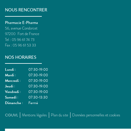
NOUS RENCONTRER
Pharmacie E-Pharma
56, avenue Condorcet
97200
Fort de France
Tel :
05 96 61 74 73
Fax :
05 96 61 53 33
NOS HORAIRES
Lundi
:
07:30-19:00
Mardi
:
07:30-19:00
Mercredi
:
07:30-19:00
Jeudi
:
07:30-19:00
Vendredi
:
07:30-19:00
Samedi
:
07:30-13:30
Dimanche
:
Fermé
CGUVL
Mentions légales
Plan du site
Données personnelles et cookies