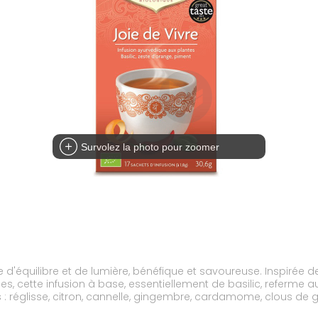
Survolez la photo pour zoomer
ce d'équilibre et de lumière, bénéfique et savoureuse. Inspirée 
s, cette infusion à base, essentiellement de basilic, referme 
: réglisse, citron, cannelle, gingembre, cardamome, clous de gir
lé tulsi, en sanskrit, contribue à renforcer la résistance de l'o