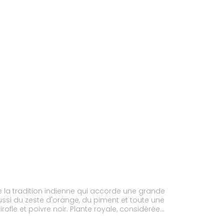
de la tradition indienne qui accorde une grande
aussi du zeste d'orange, du piment et toute une
ofle et poivre noir. Plante royale, considérée
rganisme au stress et à la nervosité, et à