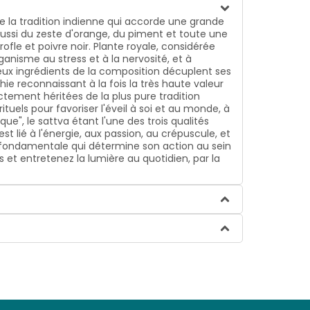
de la tradition indienne qui accorde une grande
aussi du zeste d'orange, du piment et toute une
ofle et poivre noir. Plante royale, considérée
rganisme au stress et à la nervosité, et à
ieux ingrédients de la composition décuplent ses
hie reconnaissant à la fois la très haute valeur
ctement héritées de la plus pure tradition
rituels pour favoriser l'éveil à soi et au monde, à
ue", le sattva étant l'une des trois qualités
est lié à l'énergie, aux passion, au crépuscule, et
ité fondamentale qui détermine son action au sein
s et entretenez la lumière au quotidien, par la