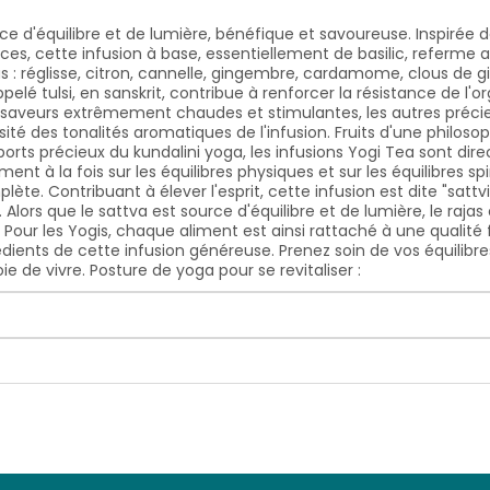
rce d'équilibre et de lumière, bénéfique et savoureuse. Inspirée 
ces, cette infusion à base, essentiellement de basilic, referme 
 : réglisse, citron, cannelle, gingembre, cardamome, clous de gir
pelé tulsi, en sanskrit, contribue à renforcer la résistance de l'o
en saveurs extrêmement chaudes et stimulantes, les autres préc
té des tonalités aromatiques de l'infusion. Fruits d'une philosop
orts précieux du kundalini yoga, les infusions Yogi Tea sont dire
ent à la fois sur les équilibres physiques et sur les équilibres spi
. Contribuant à élever l'esprit, cette infusion est dite "sattviq
Alors que le sattva est source d'équilibre et de lumière, le rajas 
it. Pour les Yogis, chaque aliment est ainsi rattaché à une qual
édients de cette infusion généreuse. Prenez soin de vos équilibre
 de vivre. Posture de yoga pour se revitaliser :