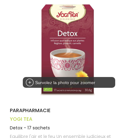
Trousse à
alimentaires
CHEVEUX
VOTRE
pharmacie
APPLICATION
Dispositifs
Cheveux
DE SANTÉ
médicaux
Corps
Homme
Solaire
Visage
Survolez la photo pour zoomer
PARAPHARMACIE
YOGI TEA
Detox - 17 sachets
Equilibre l'air et le feu Un ensemble judicieux et