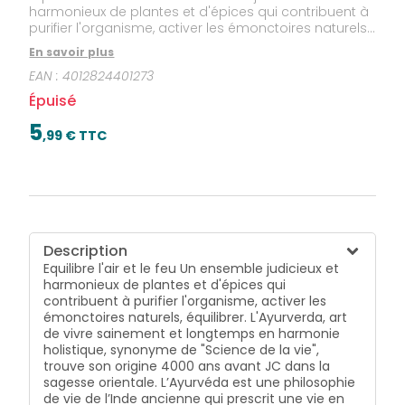
harmonieux de plantes et d'épices qui contribuent à
purifier l'organisme, activer les émonctoires naturels,
équilibrer. L'Ayurverda, art de vivre sainement et
En savoir plus
longtemps en harmonie holistique, synonyme de
EAN :
4012824401273
"Science de la vie", trouve son origine 4000 ans avant
JC dans la sagesse orientale. L’Ayurvéda est une
Épuisé
philosophie de vie de l’Inde ancienne qui prescrit une
vie en conscience et prône la prévention comme la
5
,
99
€ TTC
clef d’une vie longue et équilibrée. Jusqu’à nos jours,
ses principes sont appliqués et permettent de
retrouver une harmonie globale de l’Etre dans ses
trois dimensions : physique, mentale et spirituelle.
L’Ayurvéda s’avère particulièrement adaptée dans le
contexte de la vie moderne, pour gérer stress et
manque de concentration. Notre équilibre est affecté
Description
par notre façon de vivre, le changement de saison,
Equilibre l'air et le feu Un ensemble judicieux et
l’environnement, ce que l’on mange, l’exercice
harmonieux de plantes et d'épices qui
physique, les émotions, le vieillissement et l’humeur.
contribuent à purifier l'organisme, activer les
Un mode de vie adéquat permet de maintenir cet
émonctoires naturels, équilibrer. L'Ayurverda, art
équilibre. L’Ayurvéda a comme principe que chaque
de vivre sainement et longtemps en harmonie
être de l’univers est unique. L’Ayurvéda est aussi une
holistique, synonyme de "Science de la vie",
façon de coopérer avec la nature et de vivre en
trouve son origine 4000 ans avant JC dans la
harmonie avec elle. L’Ayurvéda postule que tout est
sagesse orientale. L’Ayurvéda est une philosophie
énergie et que les énergies qui régissent le
de vie de l’Inde ancienne qui prescrit une vie en
macrocosme sont identiques à celles qui oeuvrent