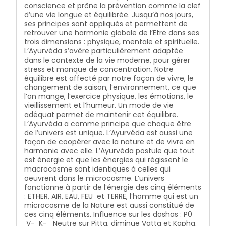
conscience et prône la prévention comme la clef
dans le microcosme. L’univers fonctionne à partir de
d’une vie longue et équilibrée. Jusqu’à nos jours,
l’énergie des cinq éléments : ETHER, AIR, EAU, FEU et
ses principes sont appliqués et permettent de
TERRE, l’homme qui est un microcosme de la Nature
retrouver une harmonie globale de l’Etre dans ses
est aussi constitué de ces cinq éléments. Influence
trois dimensions : physique, mentale et spirituelle.
sur les doshas : P0 V- K- Neutre sur Pitta, diminue
L’Ayurvéda s’avère particulièrement adaptée
Vatta et Kapha. Chaque être humain est composé
dans le contexte de la vie moderne, pour gérer
de ces cinq éléments dans des proportions
stress et manque de concentration. Notre
différentes. Ce sont ces proportions qui déterminent
équilibre est affecté par notre façon de vivre, le
sa nature profonde, l’Ayurvéda distingue trois
changement de saison, l’environnement, ce que
"doshas", humeurs ou type de constitution eux-
l’on mange, l’exercice physique, les émotions, le
mêmes constitués de cinq sous-doshas : VATA =
vieillissement et l’humeur. Un mode de vie
Ether et Air prédominants PITTA = Feu et Eau
adéquat permet de maintenir cet équilibre.
prédominants KAPHA = Terre et Eau prédominantes
L’Ayurvéda a comme principe que chaque être
Ces trois humeurs sont présentes dans chaque
de l’univers est unique. L’Ayurvéda est aussi une
individu, dire de quelqu’un qu’il est de constitution
façon de coopérer avec la nature et de vivre en
VATA signifie que chez lui l’humeur VATA est en excès.
harmonie avec elle. L’Ayurvéda postule que tout
Lorsque les trois humeurs sont équilibrées sans être
est énergie et que les énergies qui régissent le
en excès, c’est l’état de santé. Posture de yoga pour
macrocosme sont identiques à celles qui
aider à la purification :
oeuvrent dans le microcosme. L’univers
fonctionne à partir de l’énergie des cinq éléments
: ETHER, AIR, EAU, FEU et TERRE, l’homme qui est un
microcosme de la Nature est aussi constitué de
ces cinq éléments. Influence sur les doshas : P0
V- K- Neutre sur Pitta, diminue Vatta et Kapha.