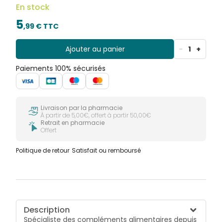
de vos papilles Herbesan vous garantit une véritable
En stock
moment aussi plaisant que savoureux grâce à la
douceur des arômes naturels.
5
,
99
€ TTC
Ajouter au panier
-
1
+
Paiements 100% sécurisés
Livraison par la pharmacie
À partir de 5,00€, offert à partir 50,00€
Retrait en pharmacie
Offert
Politique de retour
Satisfait ou remboursé
Description
Spécialiste des compléments alimentaires depuis