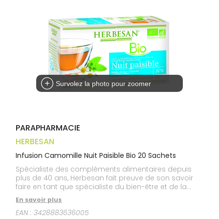
Trousse à
alimentaires
CHEVEUX
VOTRE
pharmacie
APPLICATION
Dispositifs
Cheveux
DE SANTÉ
médicaux
Corps
Homme
Solaire
Visage
Survolez la photo pour zoomer
PARAPHARMACIE
HERBESAN
Infusion Camomille Nuit Paisible Bio 20 Sachets
Spécialiste des compléments alimentaires depuis
plus de 40 ans, Herbesan fait preuve de son savoir
faire en tant que spécialiste du bien-être et de la
santé par les plantes en mettant au point cette
En savoir plus
infusion à base de camomille qui contribue à une
EAN :
3428883636005
nuit paisible. Attentif à votre santé comme au plaisir