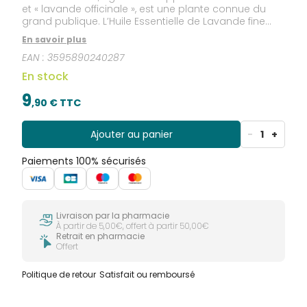
et « lavande officinale », est une plante connue du
grand publique. L’Huile Essentielle de Lavande fine
contribue à une relaxation optimale. Elle est inscrite à
En savoir plus
la pharmacopée européenne. Huile Essentielle
EAN :
3595890240287
Lavande Fine BIO, certifiée HEBBD.
En stock
9
,
90
€ TTC
Ajouter au panier
-
1
+
Paiements 100% sécurisés
Livraison par la pharmacie
À partir de 5,00€, offert à partir 50,00€
Retrait en pharmacie
Offert
Politique de retour
Satisfait ou remboursé