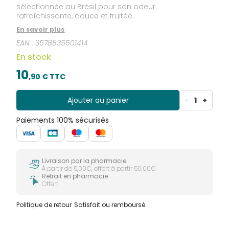
sélectionnée au Brésil pour son odeur
rafraîchissante, douce et fruitée.
En savoir plus
EAN :
3578835501414
En stock
10
,
90
€ TTC
Ajouter au panier
-
1
+
Paiements 100% sécurisés
Livraison par la pharmacie
À partir de 5,00€, offert à partir 50,00€
Retrait en pharmacie
Offert
Politique de retour
Satisfait ou remboursé