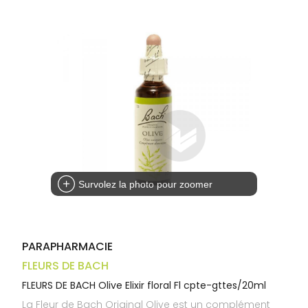
Trousse à
alimentaires
CHEVEUX
VOTRE
pharmacie
APPLICATION
Dispositifs
Cheveux
DE SANTÉ
médicaux
Corps
Homme
Solaire
Visage
Survolez la photo pour zoomer
PARAPHARMACIE
FLEURS DE BACH
FLEURS DE BACH Olive Elixir floral Fl cpte-gttes/20ml
La Fleur de Bach Original Olive est un complément