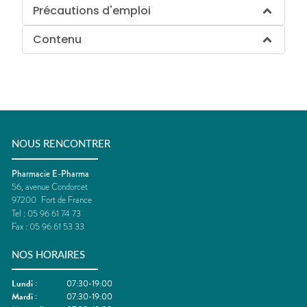
Précautions d'emploi
Contenu
NOUS RENCONTRER
Pharmacie E-Pharma
56, avenue Condorcet
97200
Fort de France
Tel :
05 96 61 74 73
Fax :
05 96 61 53 33
NOS HORAIRES
Lundi
:
07:30-19:00
Mardi
:
07:30-19:00