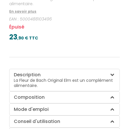
alimentaire.
En savoir plus
EAN :
5000488103496
Épuisé
23
,
90
€ TTC
Description
La Fleur de Bach Original Elm est un complément
alimentaire.
Composition
Mode d'emploi
Conseil d'utilisation