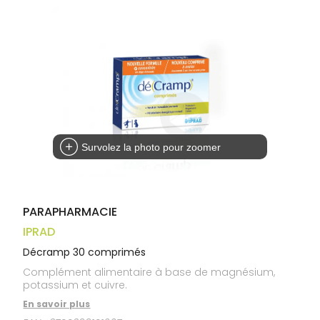
Trousse à
alimentaires
CHEVEUX
VOTRE
pharmacie
APPLICATION
Dispositifs
Cheveux
DE SANTÉ
médicaux
Corps
Homme
Solaire
Visage
Survolez la photo pour zoomer
PARAPHARMACIE
IPRAD
Décramp 30 comprimés
Complément alimentaire à base de magnésium,
potassium et cuivre.
En savoir plus