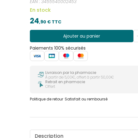
EAN :
3455540002453
En stock
24
,
90
€ TTC
Ajouter au panier
Paiements 100% sécurisés
Livraison par la pharmacie
À partir de 5,00€, offert à partir 50,00€
Retrait en pharmacie
Offert
Politique de retour
Satisfait ou remboursé
Description