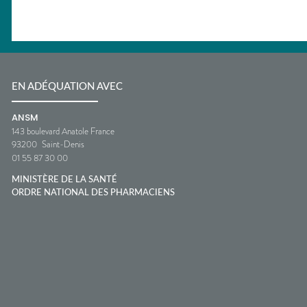
EN ADÉQUATION AVEC
ANSM
143 boulevard Anatole France
93200
Saint-Denis
01 55 87 30 00
MINISTÈRE DE LA SANTÉ
ORDRE NATIONAL DES PHARMACIENS