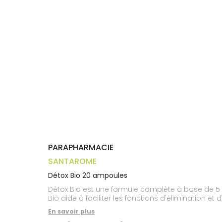
Trousse à
alimentaires
CHEVEUX
VOTRE
pharmacie
APPLICATION
Dispositifs
Cheveux
DE SANTÉ
médicaux
Corps
Homme
Solaire
Visage
PARAPHARMACIE
SANTAROME
Détox Bio 20 ampoules
Détox Bio est une formule complète à base de 5 p
Bio aide à faciliter les fonctions d'élimination et 
En savoir plus