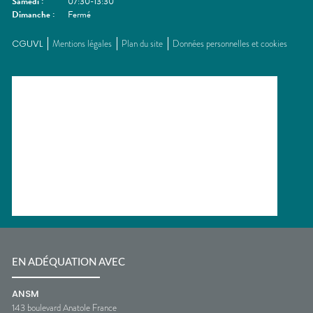
Samedi
:
07:30-13:30
Dimanche
:
Fermé
CGUVL
Mentions légales
Plan du site
Données personnelles et cookies
EN ADÉQUATION AVEC
ANSM
143 boulevard Anatole France