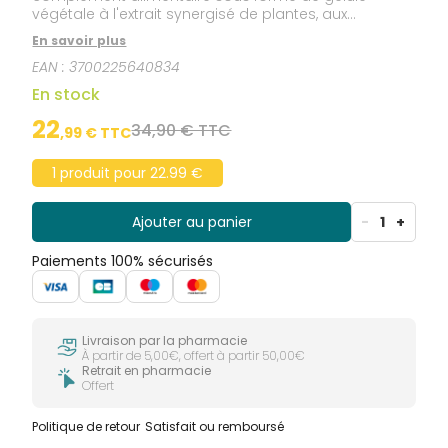
végétale à l'extrait synergisé de plantes, aux
vitamines et chrome. Ce complément alimentaire
En savoir plus
est composé d'un actif breveté 100% d'origine
EAN :
3700225640834
naturelle, ainsi qu'une association de vitamines et
chrome permettant une triple action. Le Metabolism
En stock
complex qu'il contient est un extrait breveté de
plantes titré en polyphénols et EGCG à l'efficacité
22
34,90 € TTC
,
99
€ TTC
prouvée.
1 produit pour 22.99 €
Ajouter au panier
-
1
+
Paiements 100% sécurisés
Livraison par la pharmacie
À partir de 5,00€, offert à partir 50,00€
Retrait en pharmacie
Offert
Politique de retour
Satisfait ou remboursé