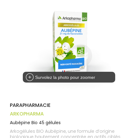
Trousse à
alimentaires
CHEVEUX
VOTRE
pharmacie
APPLICATION
Dispositifs
Cheveux
DE SANTÉ
médicaux
Corps
Homme
Solaire
Visage
Survolez la photo pour zoomer
PARAPHARMACIE
ARKOPHARMA
Aubépine Bio 45 gélules
Arkogélules BIO Aubépine, une formule d’origine
biologique hautement concentrée en actifs ciblés