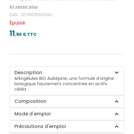
En savoir plus
EAN :
3578835503142
Épuisé
11
,
90
€ TTC
Description
Arkogélules BIO Aubépine, une formule d’origine
biologique hautement concentrée en actifs
ciblés
Composition
Mode d'emploi
Précautions d'emploi