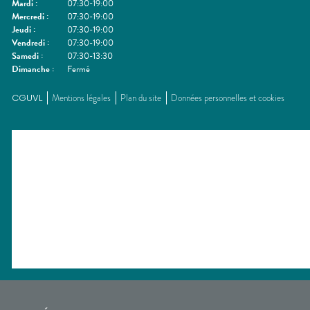
Mardi
:
07:30-19:00
Mercredi
:
07:30-19:00
Jeudi
:
07:30-19:00
Vendredi
:
07:30-19:00
Samedi
:
07:30-13:30
Dimanche
:
Fermé
CGUVL
Mentions légales
Plan du site
Données personnelles et cookies