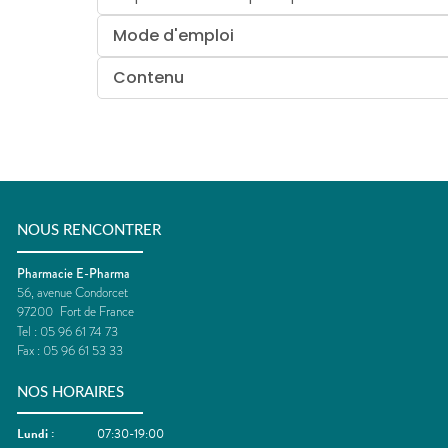
Mode d'emploi
Contenu
NOUS RENCONTRER
Pharmacie E-Pharma
56, avenue Condorcet
97200
Fort de France
Tel :
05 96 61 74 73
Fax :
05 96 61 53 33
NOS HORAIRES
Lundi
:
07:30-19:00