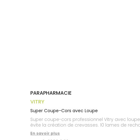
Trousse à
alimentaires
CHEVEUX
VOTRE
pharmacie
APPLICATION
Dispositifs
Cheveux
DE SANTÉ
médicaux
Corps
Homme
Solaire
Visage
PARAPHARMACIE
VITRY
Super Coupe-Cors avec Loupe
Super coupe-cors professionnel Vitry avec loupe i
évite la création de crevasses. 10 lames de rech
En savoir plus