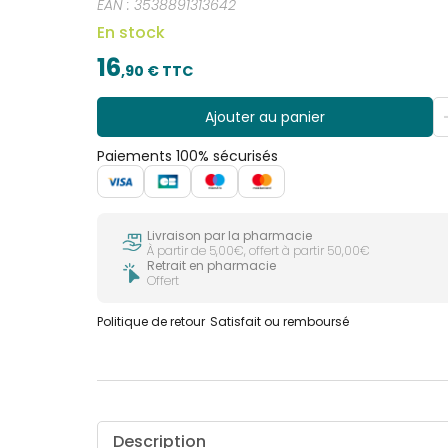
EAN :
3538891313642
En stock
16
,
90
€ TTC
Ajouter au panier
Paiements 100% sécurisés
Livraison par la pharmacie
À partir de 5,00€, offert à partir 50,00€
Retrait en pharmacie
Offert
Politique de retour
Satisfait ou remboursé
Description