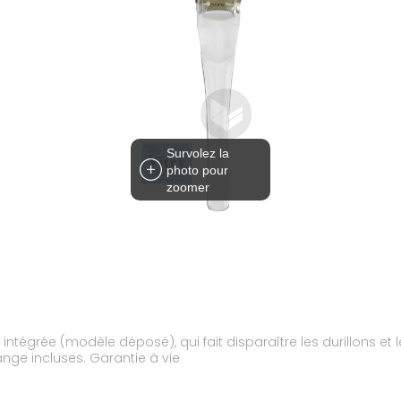
Survolez la
photo pour
zoomer
ntégrée (modèle déposé), qui fait disparaître les durillons et l
ange incluses. Garantie à vie