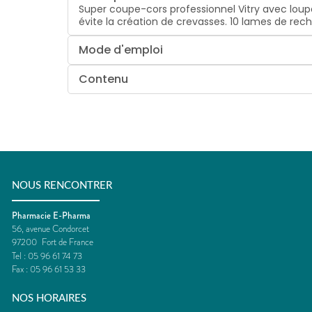
Super coupe-cors professionnel Vitry avec loupe 
évite la création de crevasses. 10 lames de rech
Mode d'emploi
Contenu
NOUS RENCONTRER
Pharmacie E-Pharma
56, avenue Condorcet
97200
Fort de France
Tel :
05 96 61 74 73
Fax :
05 96 61 53 33
NOS HORAIRES