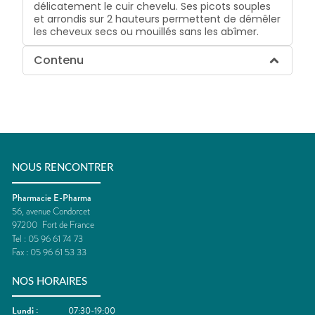
délicatement le cuir chevelu. Ses picots souples
et arrondis sur 2 hauteurs permettent de démêler
les cheveux secs ou mouillés sans les abîmer.
Contenu
NOUS RENCONTRER
Pharmacie E-Pharma
56, avenue Condorcet
97200
Fort de France
Tel :
05 96 61 74 73
Fax :
05 96 61 53 33
NOS HORAIRES
Lundi
:
07:30-19:00