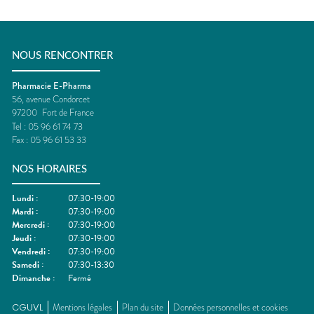
NOUS RENCONTRER
Pharmacie E-Pharma
56, avenue Condorcet
97200
Fort de France
Tel :
05 96 61 74 73
Fax :
05 96 61 53 33
NOS HORAIRES
Lundi
:
07:30-19:00
Mardi
:
07:30-19:00
Mercredi
:
07:30-19:00
Jeudi
:
07:30-19:00
Vendredi
:
07:30-19:00
Samedi
:
07:30-13:30
Dimanche
:
Fermé
CGUVL
Mentions légales
Plan du site
Données personnelles et cookies