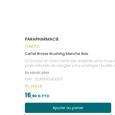
Trousse à
alimentaires
CHEVEUX
VOTRE
pharmacie
APPLICATION
Dispositifs
Cheveux
DE SANTÉ
médicaux
Corps
Homme
Solaire
Visage
PARAPHARMACIE
CARTEL
Cartel Brosse Brushing Manche Bois
La brosse en bois Cartel est adaptée pour tous l
poils naturels de sanglier pour protéger l'écaille
En savoir plus
EAN :
3538891240009
En stock
16
,
90
€ TTC
Ajouter au panier