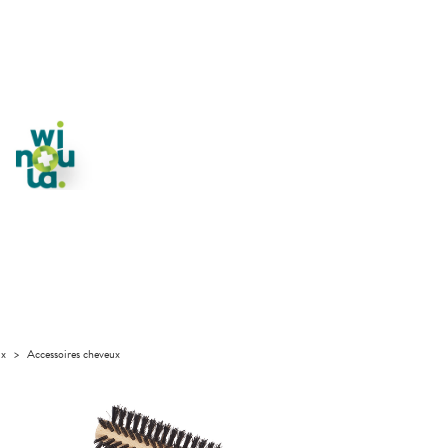
ux
>
Accessoires cheveux