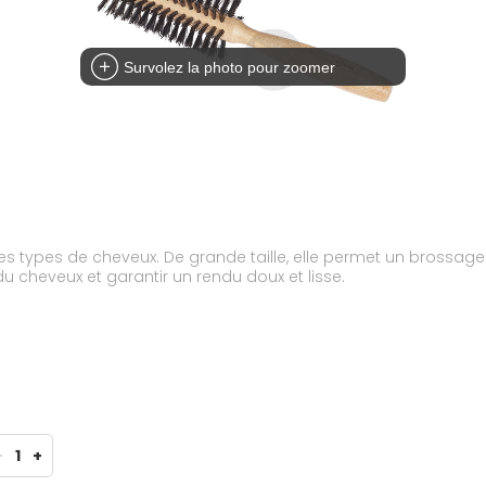
Survolez la photo pour zoomer
es types de cheveux. De grande taille, elle permet un brossage
 du cheveux et garantir un rendu doux et lisse.
-
1
+