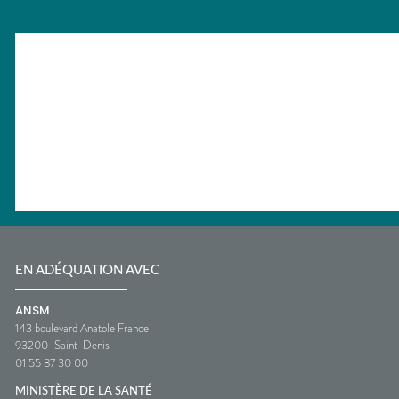
EN ADÉQUATION AVEC
ANSM
143 boulevard Anatole France
93200
Saint-Denis
01 55 87 30 00
MINISTÈRE DE LA SANTÉ