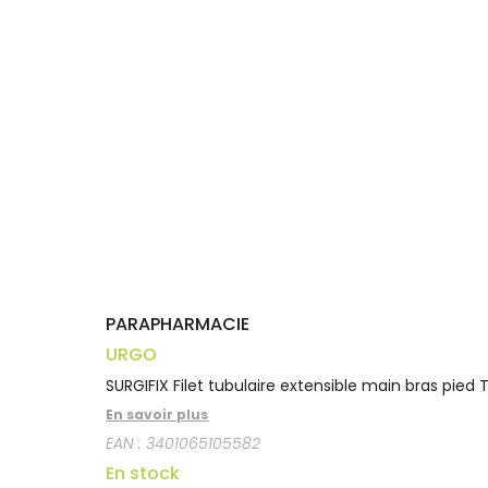
Trousse à
alimentaires
CHEVEUX
VOTRE
pharmacie
APPLICATION
Dispositifs
Cheveux
DE SANTÉ
médicaux
Corps
Homme
Solaire
Visage
PARAPHARMACIE
URGO
SURGIFIX Filet tubulaire extensible main bras pied 
En savoir plus
EAN :
3401065105582
En stock