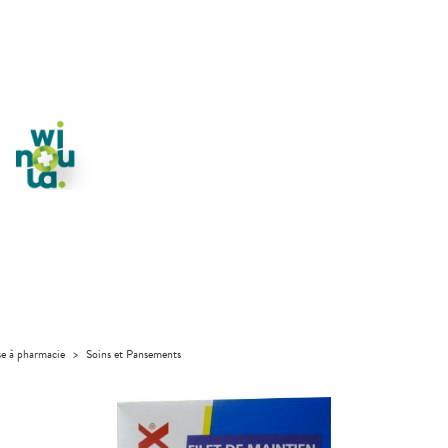
se à pharmacie
>
Soins et Pansements