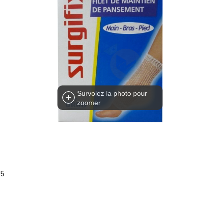
Survolez la photo pour
zoomer
T5