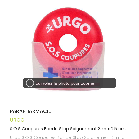
Trousse à
alimentaires
CHEVEUX
VOTRE
pharmacie
APPLICATION
Dispositifs
Cheveux
DE SANTÉ
médicaux
Corps
Homme
Solaire
Visage
Survolez la photo pour zoomer
PARAPHARMACIE
URGO
S.O.S Coupures Bande Stop Saignement 3 m x 2,5 cm
Urgo S.O.S Coupures Bande Stop Saignement 3 m x