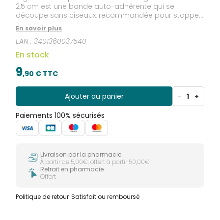
2,5 cm est une bande auto-adhérente qui se
découpe sans ciseaux, recommandée pour stopper
les saignements des plaies superficielles et petites
En savoir plus
coupures, par compression. Sous forme de boîte
EAN :
3401360037540
distributrice, Urgo S.O.S Coupures est vraiment très
pratique! Hygiénique, son socle protège la bande
En stock
après utilisation.
9
,
90
€ TTC
Ajouter au panier
-
1
+
Paiements 100% sécurisés
Livraison par la pharmacie
À partir de 5,00€, offert à partir 50,00€
Retrait en pharmacie
Offert
Politique de retour
Satisfait ou remboursé