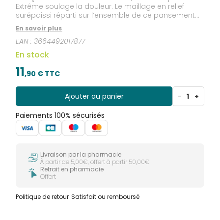
Extrême soulage la douleur. Le maillage en relief
surépaissi réparti sur l’ensemble de ce pansement
grand format isole les ampoules des pressions et
En savoir plus
des frottements. La masse hydrocolloïde du
EAN :
3664492017877
pansement forme un gel dermo-reconstituant qui
favorise la cicatrisation de l’ampoule de grande
En stock
taille. URGO Ampoule Extrême s’adapte de façon
optimale à la forme du pied.
11
,
90
€ TTC
Ajouter au panier
-
1
+
Paiements 100% sécurisés
Livraison par la pharmacie
À partir de 5,00€, offert à partir 50,00€
Retrait en pharmacie
Offert
Politique de retour
Satisfait ou remboursé