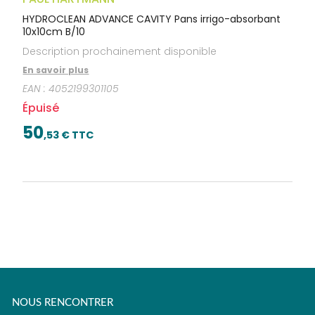
HYDROCLEAN ADVANCE CAVITY Pans irrigo-absorbant
10x10cm B/10
Description prochainement disponible
En savoir plus
EAN :
4052199301105
Épuisé
50
,
53
€ TTC
NOUS RENCONTRER