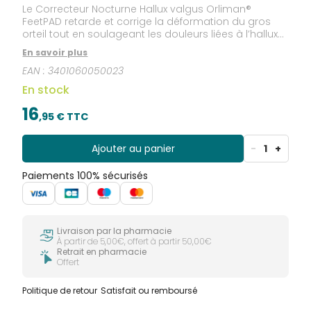
Le Correcteur Nocturne Hallux valgus Orliman®
FeetPAD retarde et corrige la déformation du gros
orteil tout en soulageant les douleurs liées à l’hallux-
valgus.
En savoir plus
EAN :
3401060050023
En stock
16
,
95
€ TTC
Ajouter au panier
-
1
+
Paiements 100% sécurisés
Livraison par la pharmacie
À partir de 5,00€, offert à partir 50,00€
Retrait en pharmacie
Offert
Politique de retour
Satisfait ou remboursé