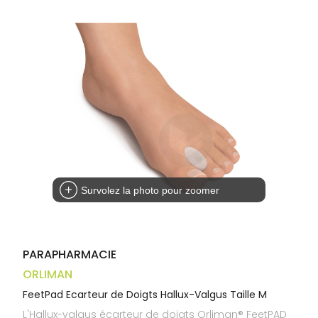
Trousse à
alimentaires
CHEVEUX
VOTRE
pharmacie
APPLICATION
Dispositifs
Cheveux
DE SANTÉ
médicaux
Corps
Homme
Solaire
Visage
Survolez la photo pour zoomer
PARAPHARMACIE
ORLIMAN
FeetPad Ecarteur de Doigts Hallux-Valgus Taille M
L'Hallux-valgus écarteur de doigts Orliman® FeetPAD