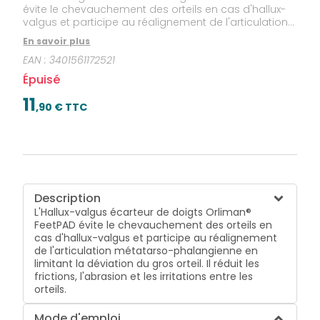
évite le chevauchement des orteils en cas d'hallux-
valgus et participe au réalignement de l'articulation
métatarso-phalangienne en limitant la déviation du
En savoir plus
gros orteil. Il réduit les frictions, l'abrasion et les
EAN :
3401561172521
irritations entre les orteils.
Épuisé
11
,
90
€ TTC
Description
L'Hallux-valgus écarteur de doigts Orliman®
FeetPAD évite le chevauchement des orteils en
cas d'hallux-valgus et participe au réalignement
de l'articulation métatarso-phalangienne en
limitant la déviation du gros orteil. Il réduit les
frictions, l'abrasion et les irritations entre les
orteils.
Mode d'emploi