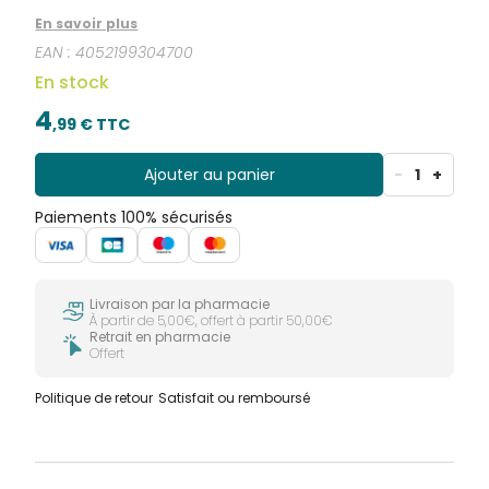
En savoir plus
EAN :
4052199304700
En stock
4
,
99
€ TTC
Ajouter au panier
-
1
+
Paiements 100% sécurisés
Livraison par la pharmacie
À partir de 5,00€, offert à partir 50,00€
Retrait en pharmacie
Offert
Politique de retour
Satisfait ou remboursé