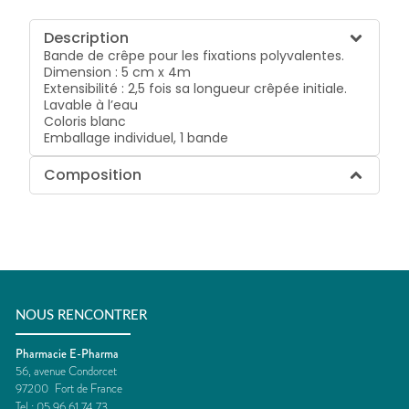
Description
Bande de crêpe pour les fixations polyvalentes.
Dimension : 5 cm x 4m
Extensibilité : 2,5 fois sa longueur crêpée initiale.
Lavable à l’eau
Coloris blanc
Emballage individuel, 1 bande
Composition
NOUS RENCONTRER
Pharmacie E-Pharma
56, avenue Condorcet
97200
Fort de France
Tel :
05 96 61 74 73