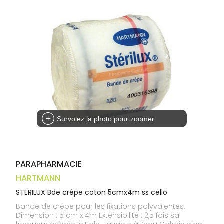
Trousse à
alimentaires
CHEVEUX
VOTRE
pharmacie
APPLICATION
Dispositifs
Cheveux
DE SANTÉ
médicaux
Corps
Homme
Solaire
Visage
Survolez la photo pour zoomer
PARAPHARMACIE
HARTMANN
STERILUX Bde crêpe coton 5cmx4m ss cello
Bande de crêpe pour les fixations polyvalentes.
Dimension : 5 cm x 4m Extensibilité : 2,5 fois sa