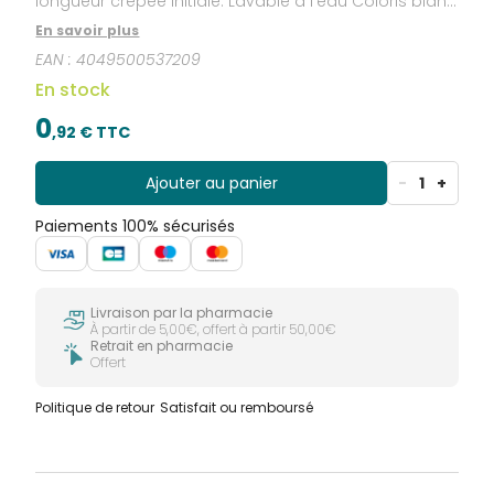
longueur crêpée initiale. Lavable à l’eau Coloris blanc
Emballage individuel, 1 bande
En savoir plus
EAN :
4049500537209
En stock
0
,
92
€ TTC
Ajouter au panier
-
1
+
Paiements 100% sécurisés
Livraison par la pharmacie
À partir de 5,00€, offert à partir 50,00€
Retrait en pharmacie
Offert
Politique de retour
Satisfait ou remboursé