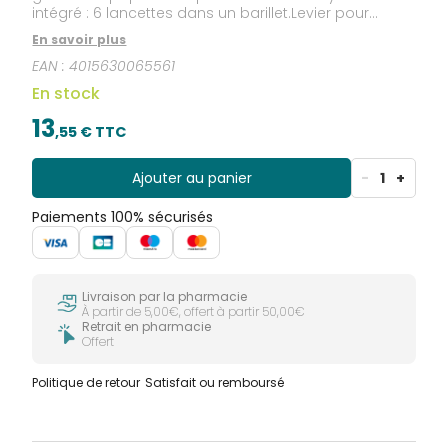
intégré : 6 lancettes dans un barillet.Levier pour
changer facilement de lancettes.Visibilité du nombre
En savoir plus
de lancettes restantes.11 profondeurs de
EAN :
4015630065561
piqûre.Propulsion de la lancette guidée, réduisant les
vibrations à l'origine de la douleur (Technologie
En stock
Clixmotion).Stylo autopiqueur avec 1 barillet de 6
lancettes Accu-Chek Fastclix.
13
,
55
€ TTC
Ajouter au panier
-
1
+
Paiements 100% sécurisés
Livraison par la pharmacie
À partir de 5,00€, offert à partir 50,00€
Retrait en pharmacie
Offert
Politique de retour
Satisfait ou remboursé