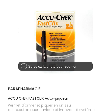
Trousse à
alimentaires
CHEVEUX
VOTRE
pharmacie
APPLICATION
Dispositifs
Cheveux
DE SANTÉ
médicaux
Corps
Homme
Solaire
Visage
Survolez la photo pour zoomer
PARAPHARMACIE
ACCU CHEK FASTCLIX Auto-piqueur
Permet d'armer et piquer en un seul
geste.Autopiqueur unique et innovant à système