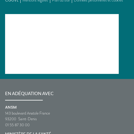
CGUVL
Mentions légales
Plan du site
Données personnelles et cookies
EN ADÉQUATION AVEC
ANSM
143 boulevard Anatole France
93200
Saint-Denis
01 55 87 30 00