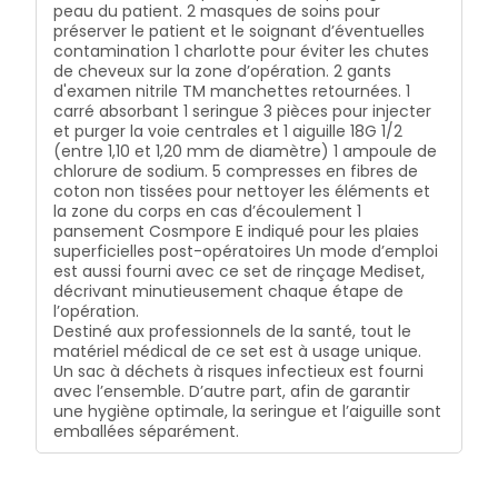
peau du patient.
2 masques de soins pour
préserver le patient et le soignant d’éventuelles
contamination
1 charlotte pour éviter les chutes
de cheveux sur la zone d’opération.
2 gants
d'examen nitrile TM manchettes retournées.
1
carré absorbant
1 seringue 3 pièces pour injecter
et purger la voie centrales et 1 aiguille 18G 1/2
(entre 1,10 et 1,20 mm de diamètre)
1 ampoule de
chlorure de sodium.
5 compresses en fibres de
coton non tissées pour nettoyer les éléments et
la zone du corps en cas d’écoulement
1
pansement Cosmpore E indiqué pour les plaies
superficielles post-opératoires
Un mode d’emploi
est aussi fourni avec ce set de rinçage Mediset,
décrivant minutieusement chaque étape de
l’opération.
Destiné aux professionnels de la santé, tout le
matériel médical de ce set est à usage unique.
Un sac à déchets à risques infectieux est fourni
avec l’ensemble. D’autre part, afin de garantir
une hygiène optimale, la seringue et l’aiguille sont
emballées séparément.