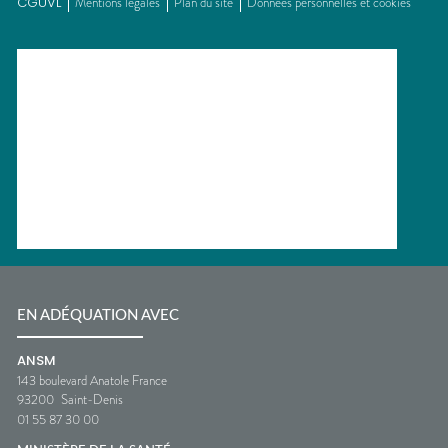
CGUVL
Mentions légales
Plan du site
Données personnelles et cookies
EN ADÉQUATION AVEC
ANSM
143 boulevard Anatole France
93200
Saint-Denis
01 55 87 30 00