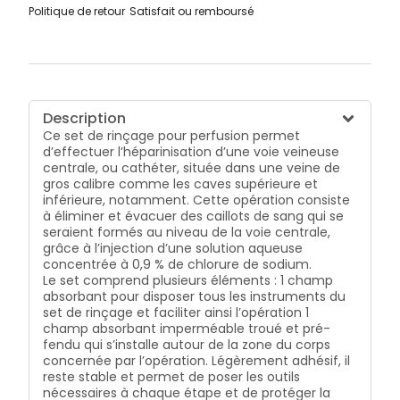
aiguille 18G 1/2 (entre 1,10 et 1,20 mm de diamètre) 1
Politique de retour
Satisfait ou remboursé
ampoule de chlorure de sodium. 5 compresses en
fibres de coton non tissées pour nettoyer les
éléments et la zone du corps en cas d’écoulement 1
pansement Cosmpore E indiqué pour les plaies
superficielles post-opératoires Un mode d’emploi est
aussi fourni avec ce set de rinçage Mediset,
décrivant minutieusement chaque étape de
Description
l’opération. Destiné aux professionnels de la santé,
Ce set de rinçage pour perfusion permet
tout le matériel médical de ce set est à usage
d’effectuer l’héparinisation d’une voie veineuse
unique. Un sac à déchets à risques infectieux est
centrale, ou cathéter, située dans une veine de
fourni avec l’ensemble. D’autre part, afin de garantir
gros calibre comme les caves supérieure et
une hygiène optimale, la seringue et l’aiguille sont
inférieure, notamment. Cette opération consiste
emballées séparément.
à éliminer et évacuer des caillots de sang qui se
seraient formés au niveau de la voie centrale,
grâce à l’injection d’une solution aqueuse
concentrée à 0,9 % de chlorure de sodium.
Le set comprend plusieurs éléments :
1 champ
absorbant pour disposer tous les instruments du
set de rinçage et faciliter ainsi l’opération
1
champ absorbant imperméable troué et pré-
fendu qui s’installe autour de la zone du corps
concernée par l’opération. Légèrement adhésif, il
reste stable et permet de poser les outils
nécessaires à chaque étape et de protéger la