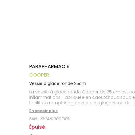
Trousse à
alimentaires
CHEVEUX
VOTRE
pharmacie
APPLICATION
Dispositifs
Cheveux
DE SANTÉ
médicaux
Corps
Homme
Solaire
Visage
PARAPHARMACIE
COOPER
Vessie à glace ronde 25cm
La vessie à glace ronde Cooper de 25 cm est conç
inflammations. Fabriquée en caoutchouc souple, 
facilite le remplissage avec des glaçons ou de l
En savoir plus
EAN :
3614810001309
Épuisé