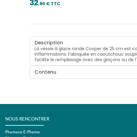
32
,
90
€ TTC
Description
La vessie à glace ronde Cooper de 25 cm est con
inflammations. Fabriquée en caoutchouc souple,
facilite le remplissage avec des glaçons ou de 
Contenu
NOUS RENCONTRER
Pharmacie E-Pharma