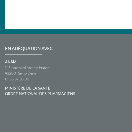
EN ADÉQUATION AVEC
ANSM
143 boulevard Anatole France
93200
Saint-Denis
01 55 87 30 00
MINISTÈRE DE LA SANTÉ
ORDRE NATIONAL DES PHARMACIENS