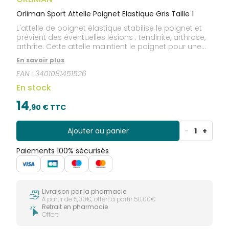
Orliman Sport Attelle Poignet Elastique Gris Taille 1
L'attelle de poignet élastique stabilise le poignet et
prévient des éventuelles lésions : tendinite, arthrose,
arthrite. Cette attelle maintient le poignet pour une
reprise de l'activité physique et sportive en toute
En savoir plus
sécurité.
EAN :
3401081451526
En stock
14
,
90
€ TTC
Ajouter au panier
-
1
+
Paiements 100% sécurisés
Livraison par la pharmacie
À partir de 5,00€, offert à partir 50,00€
Retrait en pharmacie
Offert