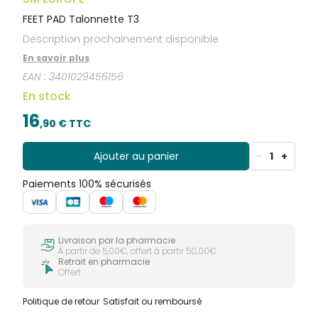
FEET PAD Talonnette T3
Description prochainement disponible
En savoir plus
EAN :
3401029456156
En stock
16
,
90
€ TTC
Ajouter au panier
-
1
+
Paiements 100% sécurisés
Livraison par la pharmacie
À partir de 5,00€, offert à partir 50,00€
Retrait en pharmacie
Offert
Politique de retour
Satisfait ou remboursé