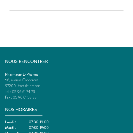
NOUS RENCONTRER
Pharmacie E-Pharma
56, avenue Condorcet
97200
Fort de France
Tel :
05 96 61 74 73
Fax :
05 96 61 53 33
NOS HORAIRES
Lundi
:
07:30-19:00
Mardi
:
07:30-19:00