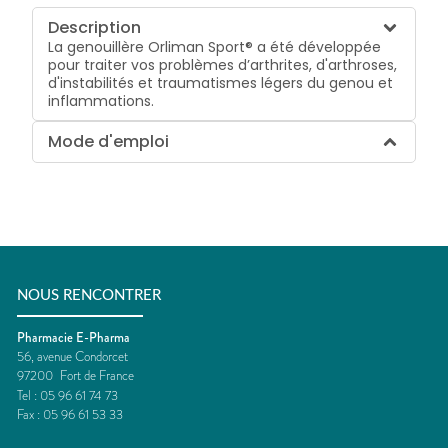
Description
La genouillère Orliman Sport® a été développée
pour traiter vos problèmes d’arthrites, d'arthroses,
d'instabilités et traumatismes légers du genou et
inflammations.
Mode d'emploi
NOUS RENCONTRER
Pharmacie E-Pharma
56, avenue Condorcet
97200
Fort de France
Tel :
05 96 61 74 73
Fax :
05 96 61 53 33