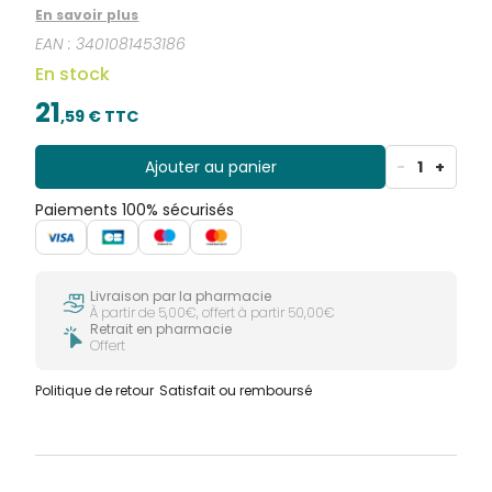
inflammations.
En savoir plus
EAN :
3401081453186
En stock
21
,
59
€ TTC
Ajouter au panier
-
1
+
Paiements 100% sécurisés
Livraison par la pharmacie
À partir de 5,00€, offert à partir 50,00€
Retrait en pharmacie
Offert
Politique de retour
Satisfait ou remboursé