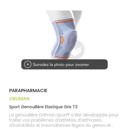
Trousse à
alimentaires
CHEVEUX
VOTRE
pharmacie
APPLICATION
Dispositifs
Cheveux
DE SANTÉ
médicaux
Corps
Homme
Solaire
Visage
Survolez la photo pour zoomer
PARAPHARMACIE
ORLIMAN
Sport Genouillère Elastique Gris T3
La genouillère Orliman Sport® a été développée pour
traiter vos problèmes d’arthrites, d'arthroses,
d'instabilités et traumatismes légers du genou et