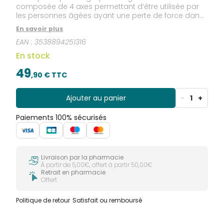
composée de 4 axes permettant d’être utilisée par
les personnes âgées ayant une perte de force dans
la main et des ongles très durs. Sa forme a été
En savoir plus
conçue pour permettre une coupe nette et précise
EAN :
3538894251316
des ongles forts.
En stock
49
,
90
€ TTC
Ajouter au panier
-
1
+
Paiements 100% sécurisés
Livraison par la pharmacie
À partir de 5,00€, offert à partir 50,00€
Retrait en pharmacie
Offert
Politique de retour
Satisfait ou remboursé