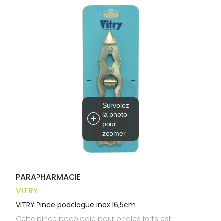
Trousse à
alimentaires
CHEVEUX
VOTRE
pharmacie
APPLICATION
Dispositifs
Cheveux
DE SANTÉ
médicaux
Corps
Homme
Solaire
Visage
Survolez
la photo
pour
zoomer
PARAPHARMACIE
VITRY
VITRY Pince podologue inox 16,5cm
Cette pince podologie pour ongles forts est