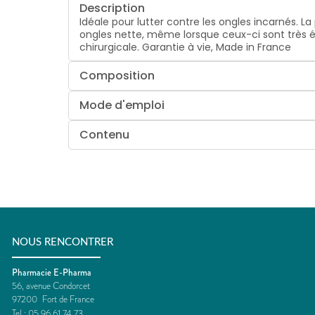
Description
Idéale pour lutter contre les ongles incarnés. 
ongles nette, même lorsque ceux-ci sont très épa
chirurgicale. Garantie à vie, Made in France
Composition
Mode d'emploi
Contenu
NOUS RENCONTRER
Pharmacie E-Pharma
56, avenue Condorcet
97200
Fort de France
Tel :
05 96 61 74 73