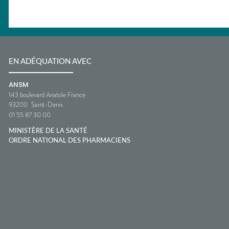
EN ADÉQUATION AVEC
ANSM
143 boulevard Anatole France
93200
Saint-Denis
01 55 87 30 00
MINISTÈRE DE LA SANTÉ
ORDRE NATIONAL DES PHARMACIENS