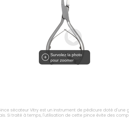
Survolez la photo
pour zoomer
a pince sécateur Vitry est un instrument de pédicure doté d'une
s. Si traité à temps, l'utilisation de cette pince évite des com