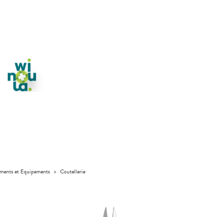
uments et Equipements
>
Coutellerie