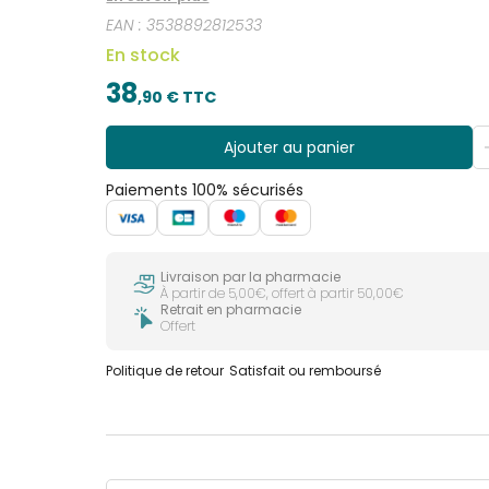
EAN :
3538892812533
En stock
38
,
90
€ TTC
Ajouter au panier
Paiements 100% sécurisés
Livraison par la pharmacie
À partir de 5,00€, offert à partir 50,00€
Retrait en pharmacie
Offert
Politique de retour
Satisfait ou remboursé