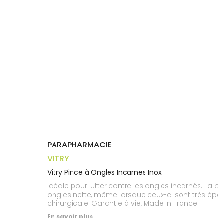
Trousse à
alimentaires
CHEVEUX
VOTRE
pharmacie
APPLICATION
Dispositifs
Cheveux
DE SANTÉ
médicaux
Corps
Homme
Solaire
Visage
PARAPHARMACIE
VITRY
Vitry Pince à Ongles Incarnes Inox
Idéale pour lutter contre les ongles incarnés. L
ongles nette, même lorsque ceux-ci sont très épai
chirurgicale. Garantie à vie, Made in France
En savoir plus