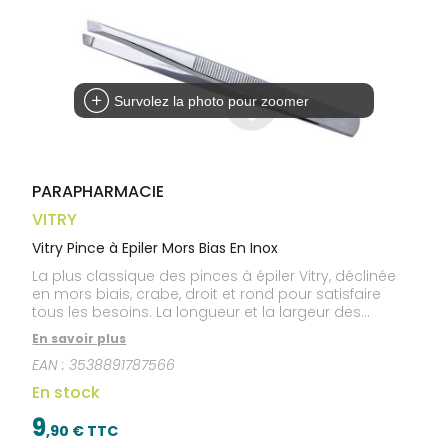
Trousse à
alimentaires
CHEVEUX
VOTRE
pharmacie
APPLICATION
Dispositifs
Cheveux
DE SANTÉ
médicaux
Corps
Homme
Survolez la photo pour zoomer
Solaire
Visage
PARAPHARMACIE
VITRY
Vitry Pince à Epiler Mors Bias En Inox
La plus classique des pinces à épiler Vitry, déclinée
en mors biais, crabe, droit et rond pour satisfaire
tous les besoins. La longueur et la largeur des
branches permettent une meilleure préhension, une
En savoir plus
meilleure souplesse, augmentant ainsi la précision
EAN :
3538891787566
de la pince à épiler. Made in France. Garantie à vie
En stock
9
,
90
€ TTC