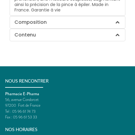
ainsi la précision de la pince à épiler. Made in
France. Garantie à vie
Composition
Contenu
NOUS RENCONTRER
Pharmacie E-Pharma
56, avenue Condorcet
97200
Fort de France
Tel :
05 96 61 74 73
Fax :
05 96 61 53 33
NOS HORAIRES