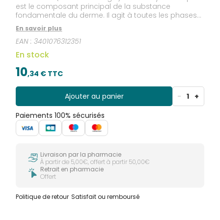
est le composant principal de la substance
fondamentale du derme. Il agit à toutes les phases
du processus de cicatrisation. Il accélère la
En savoir plus
cicatrisation et la réépithélialisation des lésions
EAN :
3401076312351
cutanées. Son pouvoir hygroscopique permet de
maintenir un environnement humide favorable au
En stock
processus de régénération tissulaire. L'acide
hyaluronique utilisé est obtenu par biofermentation.
10
,
34
€ TTC
Ajouter au panier
-
1
+
Paiements 100% sécurisés
Livraison par la pharmacie
À partir de 5,00€, offert à partir 50,00€
Retrait en pharmacie
Offert
Politique de retour
Satisfait ou remboursé