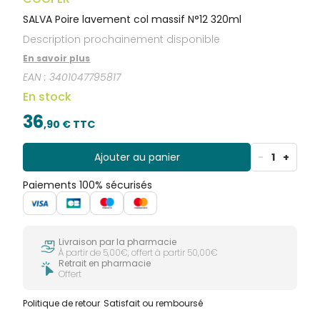
SALVA Poire lavement col massif N°12 320ml
Description prochainement disponible
En savoir plus
EAN :
3401047795817
En stock
36
,
90
€ TTC
Ajouter au panier
-
1
+
Paiements 100% sécurisés
Livraison par la pharmacie
À partir de 5,00€, offert à partir 50,00€
Retrait en pharmacie
Offert
Politique de retour
Satisfait ou remboursé