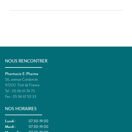
NOUS RENCONTRER
Pharmacie E-Pharma
56, avenue Condorcet
97200
Fort de France
Tel :
05 96 61 74 73
Fax :
05 96 61 53 33
NOS HORAIRES
Lundi
:
07:30-19:00
Mardi
:
07:30-19:00