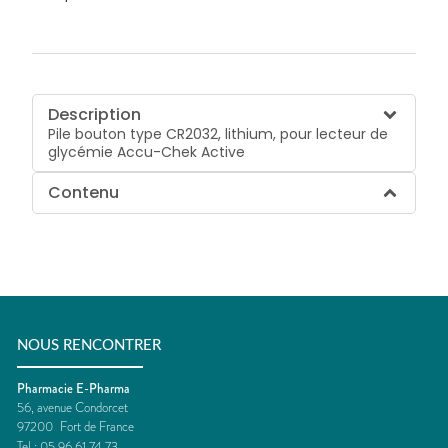
Description
Pile bouton type CR2032, lithium, pour lecteur de
glycémie Accu-Chek Active
Contenu
NOUS RENCONTRER
Pharmacie E-Pharma
56, avenue Condorcet
97200
Fort de France
Tel :
05 96 61 74 73