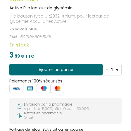
Active Pile lecteur de glycémie
Pile bouton type CR2032, lithium, pour lecteur de
glycémie Accu-Chek Active
En savoir plus
EAN :
5019068085138
En stock
3
,
99
€ TTC
Ajouter au panier
-
1
+
Paiements 100% sécurisés
Livraison par la pharmacie
À partir de 5,00€, offert à partir 50,00€
Retrait en pharmacie
Offert
Politique de retour
Satisfait ou remboursé