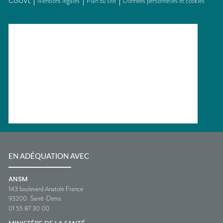
CGUVL
Mentions légales
Plan du site
Données personnelles et cookies
EN ADÉQUATION AVEC
ANSM
143 boulevard Anatole France
93200
Saint-Denis
01 55 87 30 00