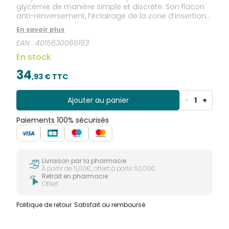
glycémie de manière simple et discrète. Son flacon
anti-renversement, l’éclairage de la zone d’insertion
de la bandelette et le bouton d’éjection vous
En savoir plus
donneront un coup de pouce au quotidien pour
EAN :
4015630066193
votre mesure de la glycémie.
En stock
34
,
93
€ TTC
Ajouter au panier
-
1
+
Paiements 100% sécurisés
Livraison par la pharmacie
À partir de 5,00€, offert à partir 50,00€
Retrait en pharmacie
Offert
Politique de retour
Satisfait ou remboursé