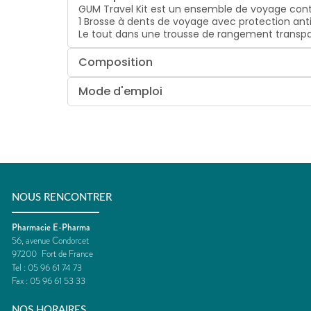
GUM Travel Kit est un ensemble de voyage cont
1 Brosse à dents de voyage avec protection anti
Le tout dans une trousse de rangement transp
Composition
Mode d'emploi
NOUS RENCONTRER
Pharmacie E-Pharma
56, avenue Condorcet
97200
Fort de France
Tel :
05 96 61 74 73
Fax :
05 96 61 53 33
NOS HORAIRES