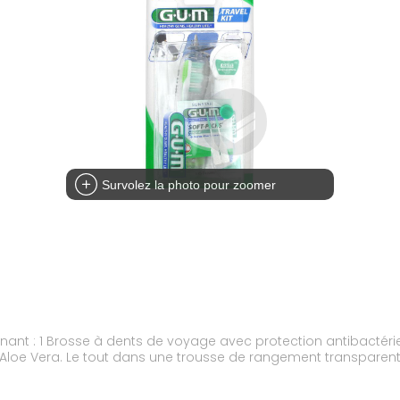
Survolez la photo pour zoomer
e fil dentaire GUM
Expanding, 12 ml de dentifrice Gingidex enrichi en Aloe Vera. Le tout dans une trousse de rangem