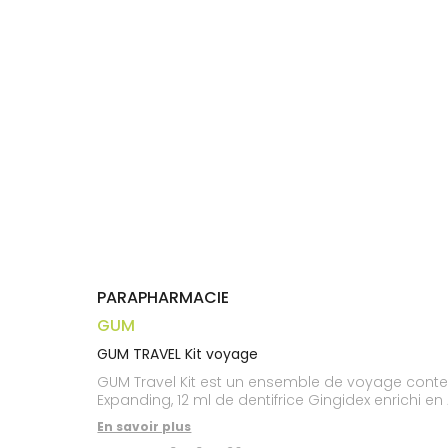
Trousse à
alimentaires
CHEVEUX
VOTRE
pharmacie
APPLICATION
Dispositifs
Cheveux
DE SANTÉ
médicaux
Corps
Homme
Solaire
Visage
PARAPHARMACIE
GUM
GUM TRAVEL Kit voyage
GUM Travel Kit est un ensemble de voyage contenant : 1 Brosse à dents de voyage avec protection antibactérienne des brins, 10 Mètres d
En savoir plus