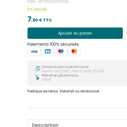
EAN :
0070942901536
En stock
7
,
90
€ TTC
Ajouter au panier
Paiements 100% sécurisés
Livraison par la pharmacie
À partir de 5,00€, offert à partir 50,00€
Retrait en pharmacie
Offert
Politique de retour
Satisfait ou remboursé
Description